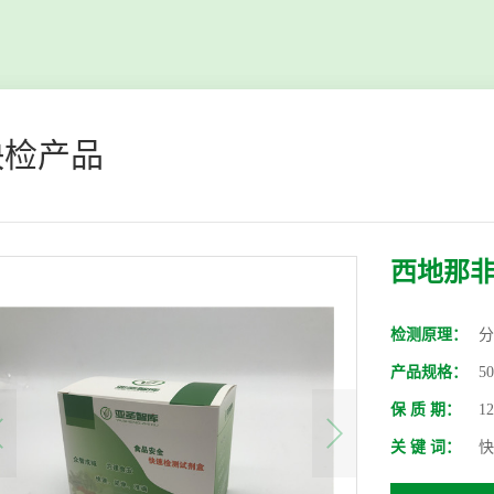
快检产品
西地那
检测原理：
分
产品规格：
5
保 质 期：
1
关 键 词：
快