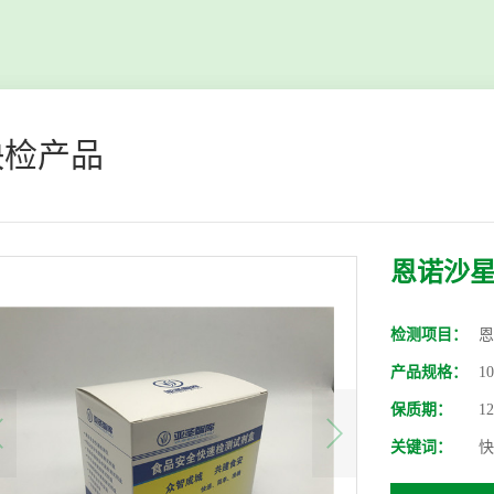
快检产品
恩诺沙
检测项目：
恩
产品规格：
1
保质期：
1
关键词：
快