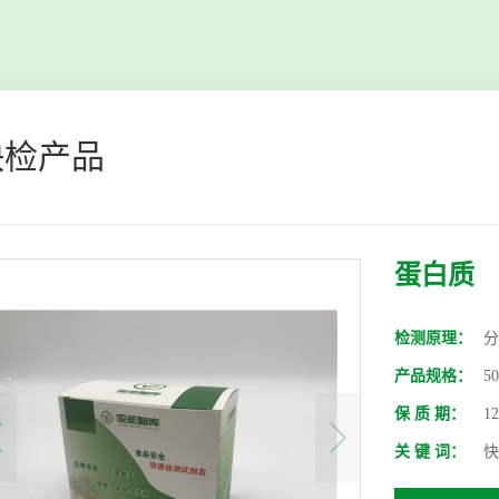
快检产品
蛋白质
检测原理：
分
产品规格：
5
保 质 期：
1
关 键 词：
快