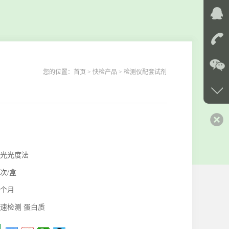
您的位置：
首页
> 快检产品 > 检测仪配套试剂
光光度法
0次/盒
2个月
速检测 蛋白质