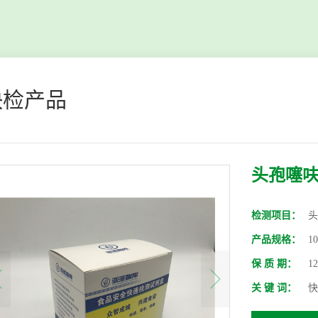
快检产品
头孢噻
检测项目：
头
产品规格：
1
保 质 期：
1
关 键 词：
快