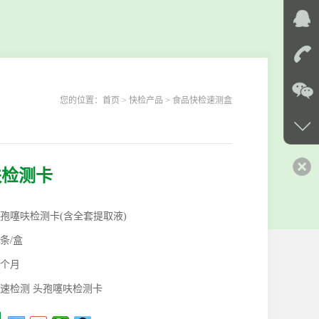
您的位置：
首页
> 快检产品 > 食品快检速测盒
呋检测卡
孢噻呋检测卡(含全套提取液)
0条/盒
2个月
速检测 头孢噻呋检测卡