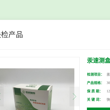
快检产品
汞速测
检测项目：
汞
产品规格：
3
保 质 期：
1
关 键 词：
快