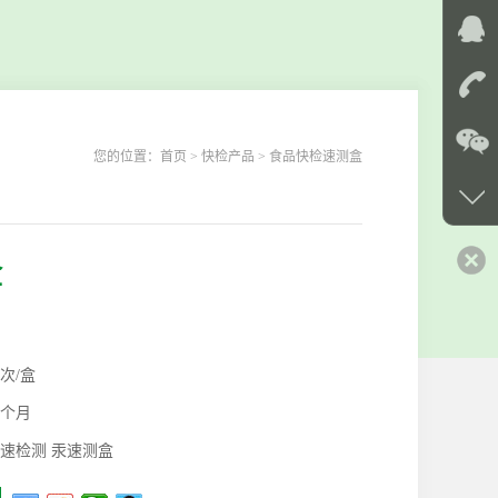
您的位置：
首页
> 快检产品 > 食品快检速测盒
盒
0次/盒
2个月
速检测 汞速测盒