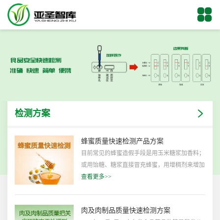
检测方案
蜂蜜质量快速检测产品方案
目前常见的蜂蜜造假手段是用玉米糖浆加香料；
或用饴糖、糖浆直接冒充蜂蜜，用增稠剂来增加
假蜂蜜的黏稠度；还有用糖稀加增稠剂等。通过
查看更多>>
这些手段生产出的假蜂蜜味道跟真蜂蜜差不多，
消费者很难辨别真伪。甚至有的产品为了追求
肉及肉制品质量快速检测方案
“形似”，用盐、尿素来增加蜂蜜的比重，用香料