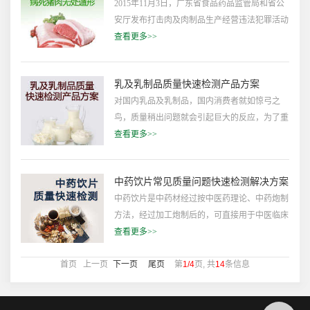
2015年11月3日，广东省食品药品监管局和省公
来模仿真蜂蜜的气味。根据蜂蜜中常见的质量问
安厅发布打击肉及肉制品生产经营违法犯罪活动
题，亚圣智库特提供如下快速检测产品方案，供
为主要内容的“秋风”行动成果，据统计，行动期
查看更多>>
相关企事业单位选购。
间，全省共收缴病死猪肉60多吨，问题肉和肉制
品250多吨，来源不明或涉嫌走私冻肉425吨。这
乳及乳制品质量快速检测产品方案
还是广东省查出问题肉及肉制品的部分战绩，更
对国内乳品及乳制品，国内消费者就如惊弓之
是全国查处肉及肉制品的冰山一角。2015年就已
鸟，质量稍出问题就会引起巨大的反应，为了重
经有“僵尸肉”走私冻肉的新闻，2015年年初也有
拾国人对我国乳品质量的信心，质量检测部门必
查看更多>>
金锣涉嫌收购病死猪肉的新闻，病死猪肉和问题
须加强产品检测，避免出现质量问题，在此，亚
肉、走私冻肉可谓是有禁无止，这些问题肉及肉
圣智库挑选了适合质监部门使用的乳及乳制品质
制品才是我们应该担心的。
中药饮片常见质量问题快速检测解决方案
量的快速检测产品，方便相关质监部门进行选
中药饮片是中药材经过按中医药理论、中药炮制
购。
方法，经过加工炮制后的，可直接用于中医临床
的中药。这个概念表明，中药材、中药饮片并没
查看更多>>
有绝对的界限，中药饮片包括了部分经产地加工
首页 上一页
下一页
尾页
第
1/4
页, 共
14
条信息
的中药切片（包括切段、块、瓣)，原形药材饮
片以及经过切制（在产地加工的基础上)、炮炙
的饮片。