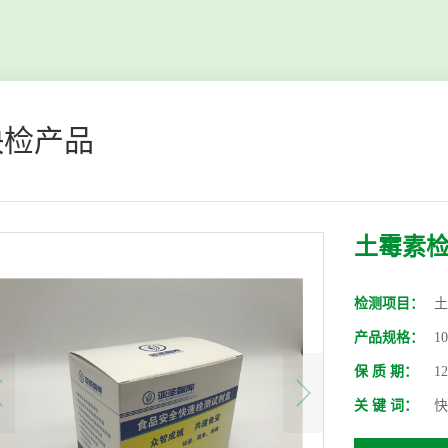
快检产品
土霉素
检测项目：
土
产品规格：
1
保 质 期：
1
关 键 词：
快