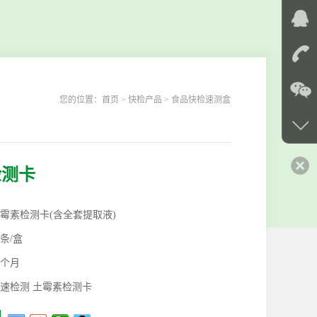
您的位置：
首页
> 快检产品 > 食品快检速测盒
检测卡
霉素检测卡(含全套提取液)
0条/盒
2个月
速检测 土霉素检测卡