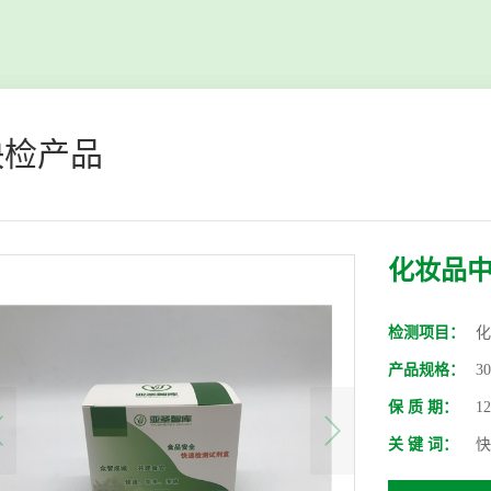
快检产品
化妆品
检测项目：
化
产品规格：
3
保 质 期：
1
关 键 词：
快