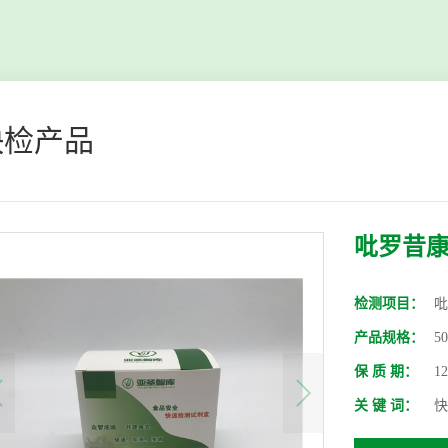
快检产品
吡罗昔
检测项目：
吡
产品规格：
5
保 质 期：
1
关 键 词：
快