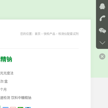
您的位置：
首页
> 快检产品 > 检测仪配套试剂
糖精钠
光光度法
0次/盒
2个月
速检测 饮料中糖精钠