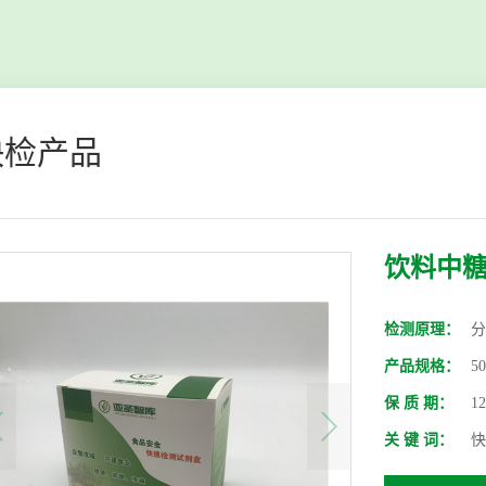
快检产品
饮料中
检测原理：
分
产品规格：
5
保 质 期：
1
关 键 词：
快