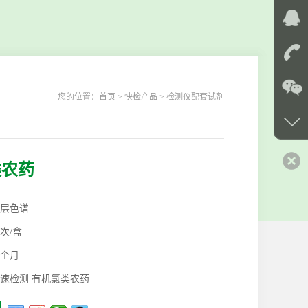
您的位置：
首页
> 快检产品 > 检测仪配套试剂
类农药
层色谱
0次/盒
2个月
速检测 有机氯类农药