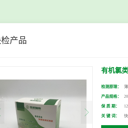
快检产品
有机氯
检测原理：
薄
产品规格：
2
保 质 期：
1
关 键 词：
快