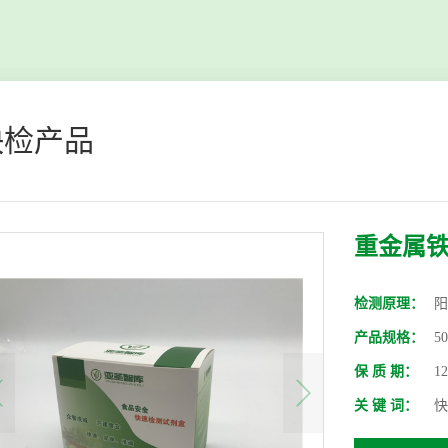
快检产品
重金属
检测原理：
阳
产品规格：
5
保 质 期：
1
关 键 词：
快