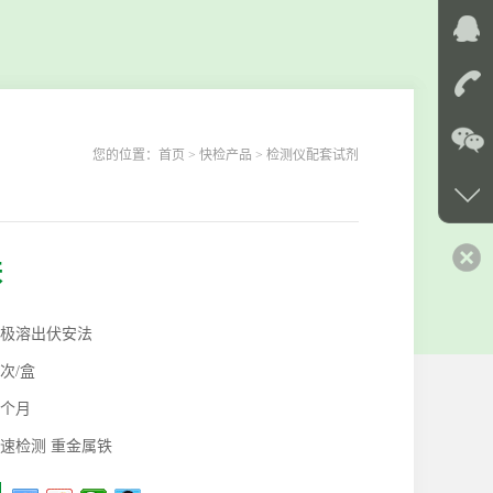
您的位置：
首页
> 快检产品 > 检测仪配套试剂
铁
极溶出伏安法
0次/盒
2个月
速检测 重金属铁