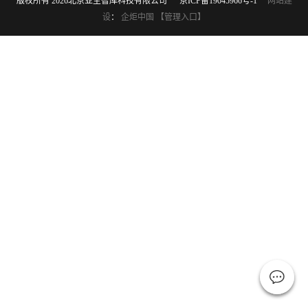
版权所有 2026北京亚圣智库科技有限公司
京ICP备19045966号-1
网站建
设
：
企炬中国
【管理入口】