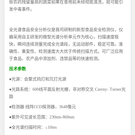
些农药残留量高的蔬菜如果在食用前未经彻底清洗，就可能引
发中毒事件。
全光谱食品安全分析仪是我司研制的新型食品安全检测仪，仪
器采用自主研发的微型光谱分析单元作为核心，扫描速度极
快，瞬间连续测量完成全光谱段，无运动部件，稳定可靠。准
确性、重复性、检测速度大大优于传统扫描方式。可广泛应用
于食品、农产品中添加剂、违禁品等的快速检测。
技术参数
●光源：会聚式钨灯和氘灯光源
●光路系统：
600
线平面反射光栅，非对称交叉
Czerny- Turner
光
路
●检测器
:
线阵
CCD
探测器，
3648
像元
●紫外可见波长范围：
230nm-860nm
●全光谱扫描时间：≤
10ms