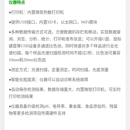
仪器特点
●打印机：内置微型热敏打印机
●提供
USB
接口，内置
SD
卡，以太网口，
WiFi
模块
●多种数据传输方式可选，方便数据的存贮和移动，实现数据查
询、浏览、
分析、统计、打印和发布信息；可以外接
U
盘、鼠标
键盘等
USB
设备多通道比色池，同时快速对多个样品进行全光
谱扫描，每个样品光谱扫描检测时间不超过
2
秒、比色池可兼容
10mm
和
20mm
比色皿
●测定方式：光谱扫描，定量测定，时间扫描，光度测量
●智能化程度高：仪器可以自动诊断系统故障
●自动保存检测结果，数据存储量大，内置微型打印机，可实时
打印检测
结果
●仪器具备升级检测
pH
、电导率、重金属、食品添加剂、残留
物等更多
检测项目所需硬件支持