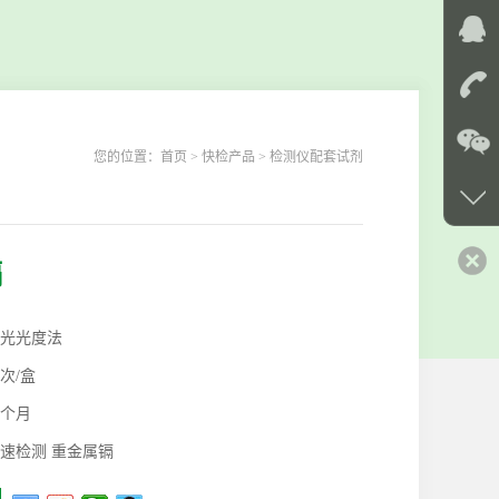
您的位置：
首页
> 快检产品 > 检测仪配套试剂
镉
光光度法
0次/盒
2个月
速检测 重金属镉