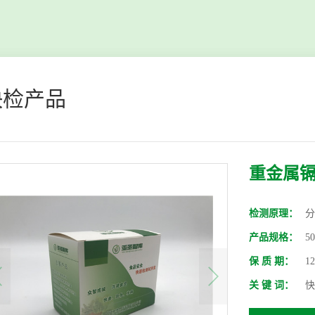
快检产品
重金属
检测原理：
分
产品规格：
5
保 质 期：
1
关 键 词：
快