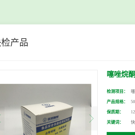
快检产品
噻唑烷
检测项目：
噻
产品规格：
5
保质期：
1
关键词：
快