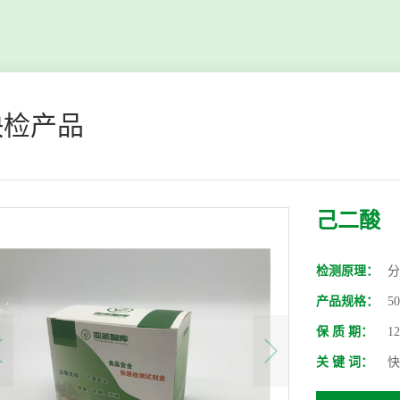
快检产品
己二酸
检测原理：
分
产品规格：
5
保 质 期：
1
关 键 词：
快