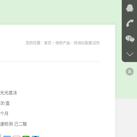
您的位置：
首页
> 快检产品 > 检测仪配套试剂
光光度法
0次/盒
2个月
速检测 己二酸