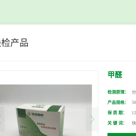
快检产品
甲醛
检测原理：
分
产品规格：
5
保 质 期：
1
关 键 词：
快