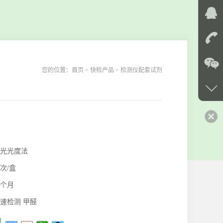
您的位置：
首页
> 快检产品 > 检测仪配套试剂
光光度法
0次/盒
2个月
速检测 甲醛