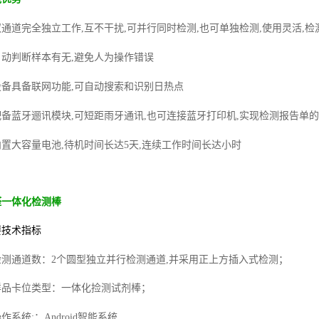
双通道完全独立工作
,
互不干扰
,
可并行同时检测
,
也可单独检测
,
使用灵活
,
检
自动判断样本有无
,
避免人为操作错误
设备具备联网功能
,
可自动搜索和识别日热点
配备蓝牙逦讯模块
,
可短距雨牙通讯
,
也可连接蓝牙打印机
,
实现检测报告单的
内置大容量电池
,
待机时间长达
5
天
,
连续工作时间长达小时
醛一体化检测棒
要技术指标
检测通道数
：
2
个圆型独立并行检测通道
,
并采用正上方插入式检测
；
样品卡位类型
：
一体化捡测试剂棒
；
操作系统
:
：
Android
智能系统