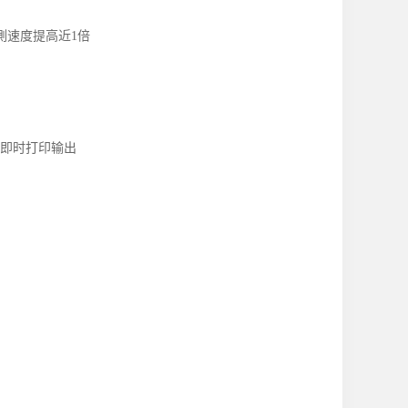
測速度提高近
1
倍
即时打印输出