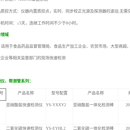
品质控方式
：
仪器内置质控点
，
实时、同步校正光源及探测器的波动
,
无需
待机时间
：
≥
5
天
，
连继工作时间不少于
8
小时。
用领域
适用于食品药品监督管理局、食品生产加工企业、农贸市场、大型商超
饮企业等相关监督部门的现场快速检测
测仪、帮测管系列：
号
产品名称
型号配置
产品名称
1
亚硝酸盐快速检测仪
YS-YXXY2
亚硝酸盐一体化检测棒
2
2
二氧化硫快速检测仪
YS-EYHL2
二氧化硫一体化检测棒
2