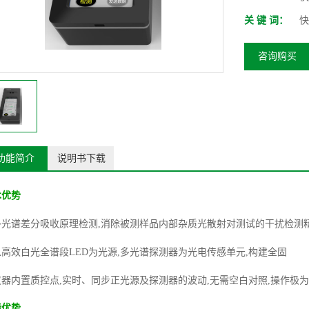
关 键 词：
快
咨询购买
功能简介
说明书下载
术优势
多光谱差分吸收原理检测
,
消除被测样品内部杂质光散射对测试的干扰检测
以高效白光全谱段
LED
为光源
,
多光谱探测器为光电传感单元
,
构建全固
仪器内置质控点
,
实时、同步正光源及探测器的波动
,
无需空白对照
,
操作极为
能优势