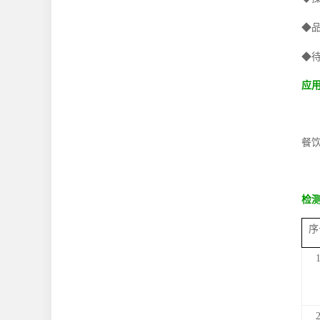
◆
◆
应
餐
检
序