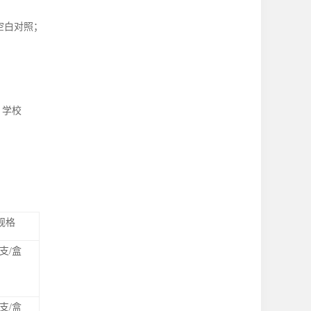
空白对照
；
、学校
规格
0支/盒
0支/盒