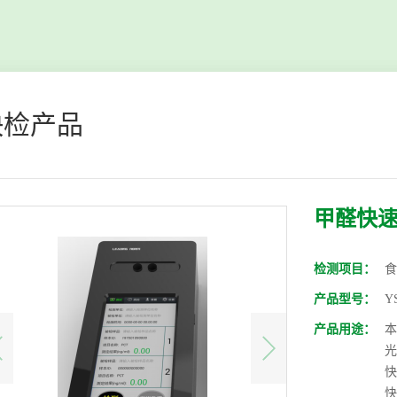
快检产品
甲醛快
检测项目：
食
产品型号：
Y
产品用途：
本
光
快
快