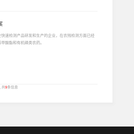
案
全快速检测产品研发和生产的企业，在农残检测方面已经
基甲酸酯和有机磷类农药。
, 共
9
条信息