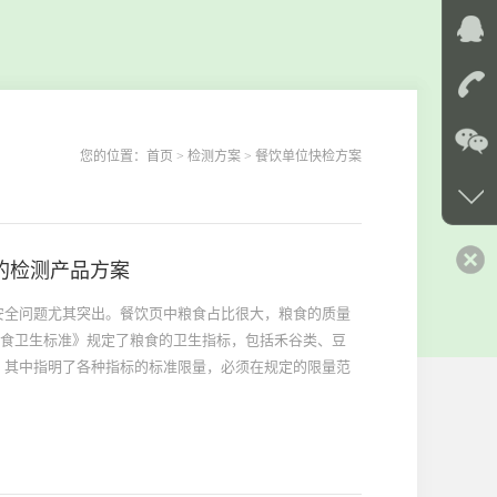
您的位置：
首页
> 检测方案 > 餐饮单位快检方案
的检测产品方案
安全问题尤其突出。餐饮页中粮食占比很大，粮食的质量
005 粮食卫生标准》规定了粮食的卫生指标，包括禾谷类、豆
，其中指明了各种指标的标准限量，必须在规定的限量范