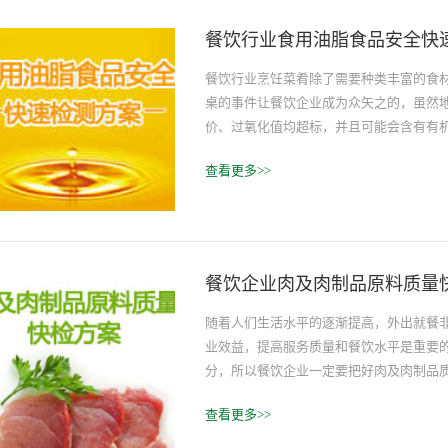
餐饮行业食用油脂食品安全快
餐饮行业烹饪菜肴除了需要种类丰富的食
桌的事件让餐饮企业成为众矢之的，虽然
价、过氧化值均超标，并且可能会含有有机
有害物质，人体长期摄入地沟油中的有害
查看更多>>
脏、高血压、心血管疾病、营养缺乏、中
餐饮企业肉及肉制品原料质量
随着人们生活水平的逐渐提高，外出就餐
业效益，提高服务质量和餐饮水平是重要
分，所以餐饮企业一定要把好肉及肉制品
持企业信誉，为企业带来更大效益。
查看更多>>