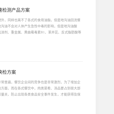
速检测产品方案
材外，同样也离不了各式的食用油脂，但是地沟油回流餐
地沟油不会对人体产生急性中毒的影响，但是地沟油酸
溶剂、重金属、黄曲霉毒素B1、苯并芘、反式脂肪酸等
物质将会产生严重的后果，比如致癌、白血病、损害肝
毒等症状，所以地沟油对人体健康的危害不容小视。
快检方案
非常普遍，餐饮企业间的竞争也是非常激烈，为了增加企
的方面，而在各式餐饮中，肉类菜肴、汤品要占到很大部
质量关，防止出现各类食品安全事件发生，才能获得及保