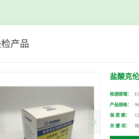
快检产品
盐酸克
检测原理：
El
产品规格：
9
保 质 期：
1
关 键 词：
快