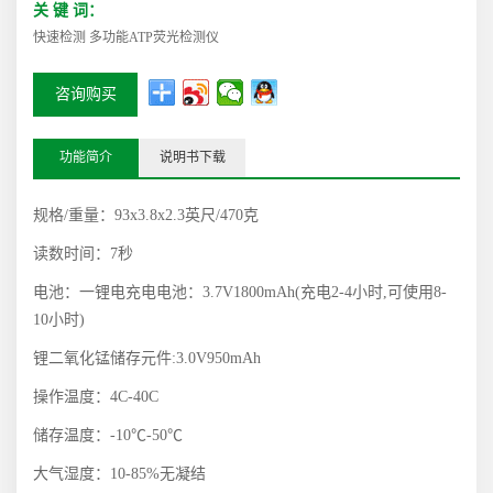
关 键 词：
快速检测 多功能ATP荧光检测仪
咨询购买
功能简介
说明书下载
规格
/
重量：
93x3.8x2.3
英尺
/470
克
读数时间：
7
秒
电池：一锂电充电电池：
3.7V1800mAh(
充电
2-4
小时
,
可使用
8-
10
小时
)
锂二氧化锰储存元件
:3.0V950mAh
操作温度：
4C-40C
储存温度：
-10
℃
-50
℃
大气湿度：
10-85%
无凝结