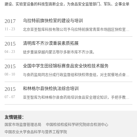
建设、实验室设备的科技型高新企业，为食品安全监管部门、军队、企事业单
位食堂、餐饮企业、食品生产企业、食品流通企业、食品安全爱好者提供先进
的快速检测设备和食品安全解决方案。
2017
乌拉特前旗快检室的建设与培训
11 - 23
北京亚圣智库科技有限公司予乌拉特前旗常青菜市场园区快检室的建设与培训
2015
清明库不齐沙漠重装素质拓展
04 - 23
徒步重装穿越内蒙古鄂尔多斯市库不齐沙漠。
2015
全国中学生田径锦标赛食品安全快检技术服务
08 - 10
与食药监局同志分成行政监督组和快检筛查组，对主就餐地点奋斗中学食堂、回民餐厅、三家酒店餐厅、外围餐饮单位等进行定点保障。
2015
和林格尔县快检执法综合培训
07 - 07
亚圣智库为和林格尔县食药局培训食品安全理论知识，手把手教导快速检测实操练习
友情链接：
国家市场监督管理总局
中国检验检疫科学研究院综合检测中心
中国农业大学食品科学与营养工程学院