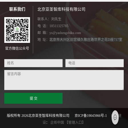
联系我们
北京亚圣智库科技有限公司
联系人：刘先生
电 话：18511325785
邮 箱：ys@yashengzhiku.com
地 址：
北京市大兴区旧宫镇久敬庄路世界之花D座717室
官方微信公众号
提 交
版权所有 2026北京亚圣智库科技有限公司
京ICP备19045966号-1
网站建
设
：
企炬中国
【管理入口】