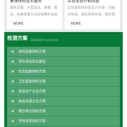
重保快检技术服务
实验室设计和改造
服务范围：大型会议、赛事、集
实验室和快检室设计内容：功能
会、庆典等重大活动保障的食品
间布局、理化家具布局、微生物
安全快速检测技术支持服务。
洁净系统、通风系统、气路系
MORE
MORE
统、冷藏冷冻系统、废气处理系
统、污水处理系统、消防系统特
检测方案
Detection scheme
殊要求、暖通系统特殊要求、强
弱电特殊要求、给排水特殊要
食药监督快检方案
求、室内装饰特殊要求、其它特
军队食品安全建设
殊要求等。
农业监督快检方案
卫生监督快检方案
食品生产企业方案
食品流通企业方案
餐饮单位快检方案
学校食堂快检方案